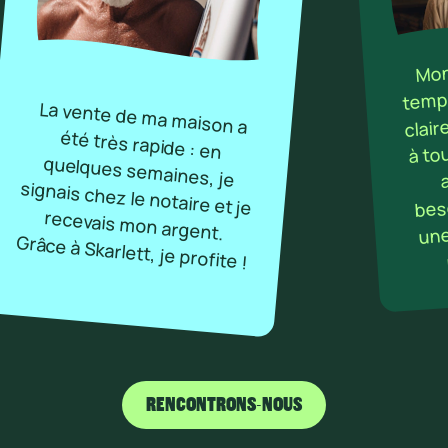
Mon 
temps
La vente de ma maison a
été très rapide : en
quelques semaines, je
signais chez le notaire et je
recevais mon argent.
clai
à to
beso
une
Grâce à Skarlett, je profite !
RENCONTRONS-NOUS