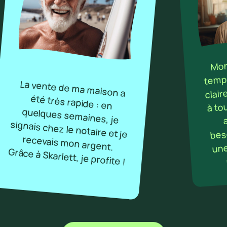
Mon 
temps
La vente de ma maison a
été très rapide : en
quelques semaines, je
signais chez le notaire et je
recevais mon argent.
clai
à to
beso
une
Grâce à Skarlett, je profite !