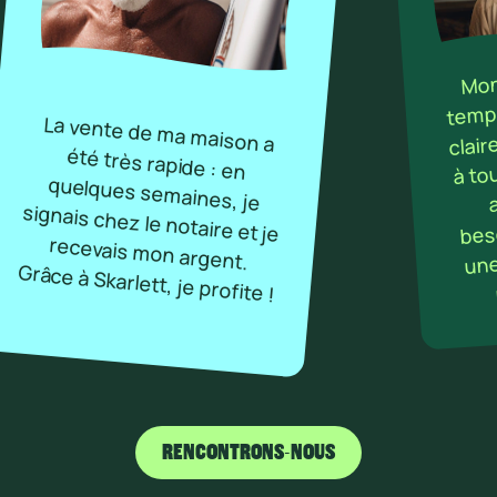
Mon 
temps
La vente de ma maison a
été très rapide : en
quelques semaines, je
signais chez le notaire et je
recevais mon argent.
clai
à to
beso
une
Grâce à Skarlett, je profite !
RENCONTRONS-NOUS